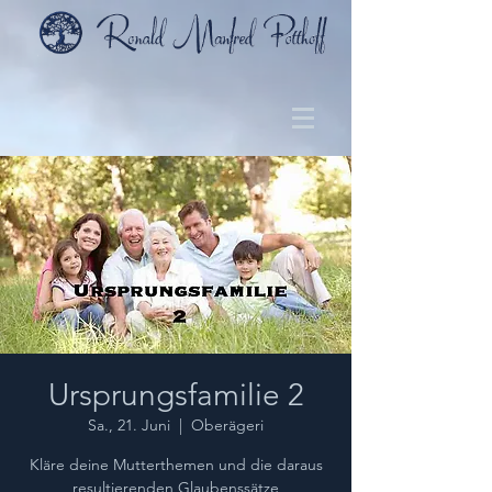
Ursprungsfamilie 2
Sa., 21. Juni
  |  
Oberägeri
Kläre deine Mutterthemen und die daraus
resultierenden Glaubenssätze