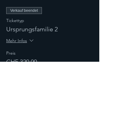
Verkauf beendet
Tickettyp
Ursprungsfamilie 2
Mehr Infos
Preis
CHF 320.00
Diese Veranstaltung teilen