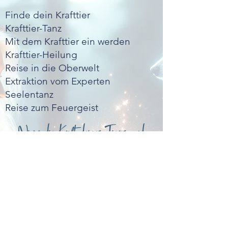
Finde dein Krafttier
Krafttier-Tanz
Mit dem Krafttier ein werden
Krafttier-Heilung
Reise in die Ober
welt
Extraktion vom Experten
Seelentanz
Reise zum Feuergeist
Nimm die Kraft deines Tieres und
lebe deine Gaben..
Das Seminar findet im kleinen
Kreis statt und die Plätze sind sehr
limitiert.
Anmeldung