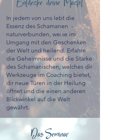
Entdecke deine Macht
In jedem von uns lebt die
Essenz des Schamanen -
naturverbunden, weise im
Umgang mit den Geschenken
der Welt und heilend. Erfahre
die Geheimnisse und die Starke
des Schamanischen, welches dir
Werkzeuge im Coaching bietet,
dir neue Türen in der Heilung
öffnet und die einen anderen
Blickwinkel auf die Welt
gewährt.
Das Seminar