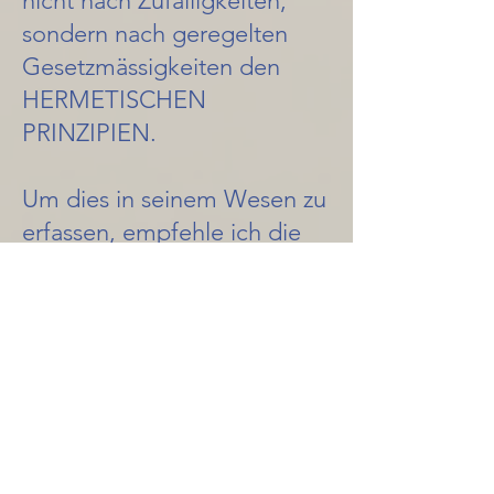
nicht nach Zufälligkeiten,
sondern nach geregelten
Gesetzmässigkeiten den
HERMETISCHEN
PRINZIPIEN.
Um dies in seinem Wesen zu
erfassen, empfehle ich die
die Ausbildung zum
BEWUSSTSEINSLEHRER
.
Bewusstseinslehrer
Hast du diese erste Stufe
erklommen, gilt es ein tiefes
Verständnis des Universums oder -