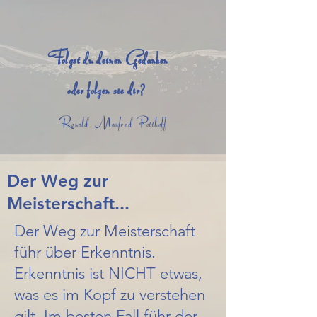
Folgst du deinen Gedanken
oder folgen sie dir?
Ronald Manfred Potthoff
Der Weg zur
Meisterschaft...
Der Weg zur Meisterschaft
führ über Erkenntnis.
Erkenntnis ist NICHT etwas,
was es im Kopf zu verstehen
gilt. Im besten Fall führ der