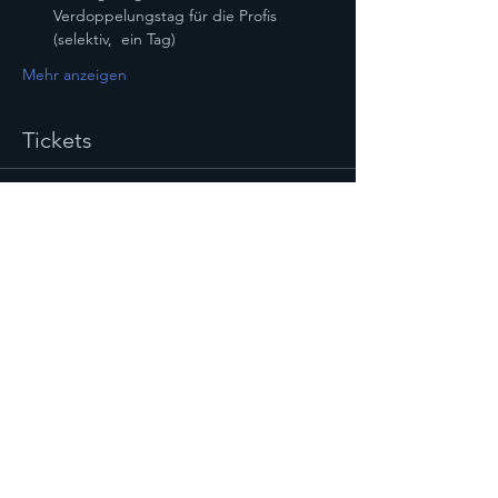
Verdoppelungstag für die Profis 
(selektiv,  ein Tag)
Mehr anzeigen
Tickets
Verkauf beendet
Tickettyp
Ticket BYO + 23-täg Online
Sem
Mehr Infos
Preis
CHF 5'960.00