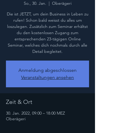
So., 30. Jan.
  |  
Oberägeri
Die ist JETZT, um dein Business in Leben zu
rufen! Schon bald weisst du alles um
loszulegen. Zusätzlich zum Seminar erhältst
du den kostenlosen Zugang zum
entsprechenden 23-tägigen Online
Seminar, welches dich nochmals durch alle
Detail begleitet.
Anmeldung abgeschlossen
Veranstaltungen ansehen
Zeit & Ort
30. Jan. 2022, 09:00 – 18:00 MEZ
Oberägeri