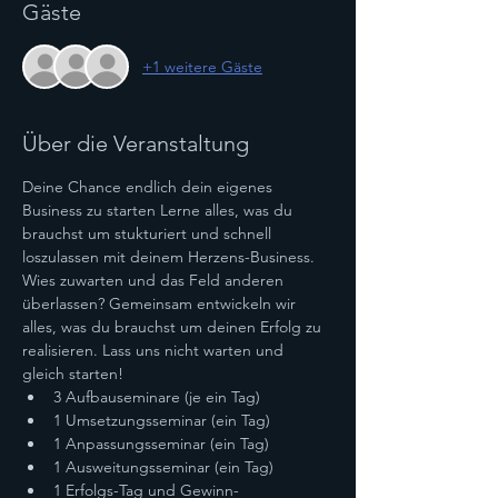
Gäste
+1 weitere Gäste
Über die Veranstaltung
Deine Chance endlich dein eigenes 
Business zu starten Lerne alles, was du 
brauchst um stukturiert und schnell 
loszulassen mit deinem Herzens-Business. 
Wies zuwarten und das Feld anderen 
überlassen? Gemeinsam entwickeln wir 
alles, was du brauchst um deinen Erfolg zu 
realisieren. Lass uns nicht warten und 
gleich starten!
3 Aufbauseminare (je ein Tag)
1 Umsetzungsseminar (ein Tag)
1 Anpassungsseminar (ein Tag)
1 Ausweitungsseminar (ein Tag)
1 Erfolgs-Tag und Gewinn-