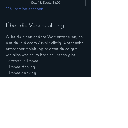
So., 13. Sept., 16:00
115 Termine ansehen
Über die Veranstaltung
Willst du einen andere Welt entdecken, so 
bist du in diesem Zirkel ricihtig! Unter sehr 
erfahrener Anleitung erlernst du so gut, 
wie alles was es im Bereich Trance gibt.:
- Sitzen für Trance
- Trance Healing
- Trance Speking
- Alles über Astralebenen
- Bereisen von Astralebenen
Mehr anzeigen
Diese Veranstaltung teilen