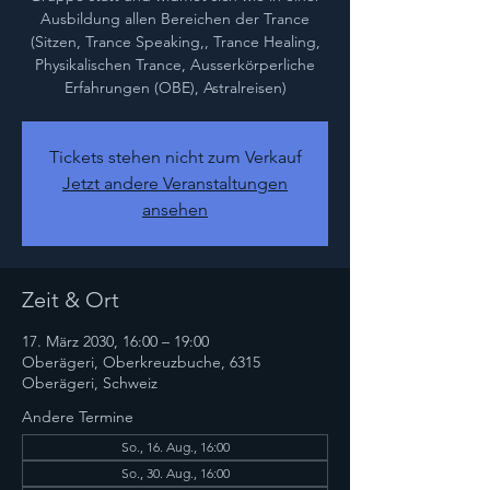
Ausbildung allen Bereichen der Trance
(Sitzen, Trance Speaking,, Trance Healing,
Physikalischen Trance, Ausserkörperliche
Erfahrungen (OBE), Astralreisen)
Tickets stehen nicht zum Verkauf
Jetzt andere Veranstaltungen
ansehen
Zeit & Ort
17. März 2030, 16:00 – 19:00
Oberägeri, Oberkreuzbuche, 6315
Oberägeri, Schweiz
Andere Termine
So., 16. Aug., 16:00
So., 30. Aug., 16:00