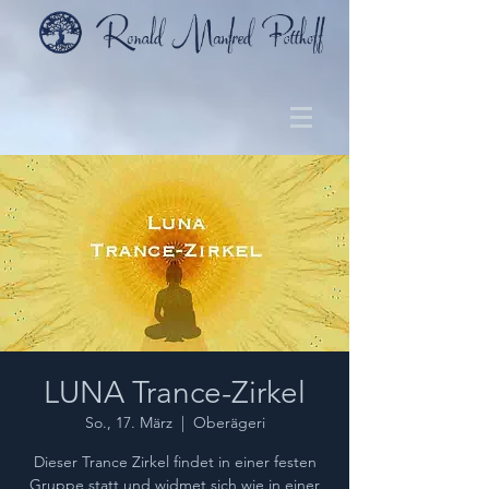
LUNA Trance-Zirkel
So., 17. März
  |  
Oberägeri
Dieser Trance Zirkel findet in einer festen
Gruppe statt und widmet sich wie in einer