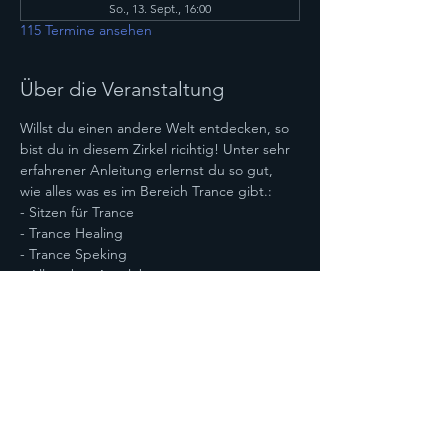
So., 13. Sept., 16:00
115 Termine ansehen
Über die Veranstaltung
Willst du einen andere Welt entdecken, so 
bist du in diesem Zirkel ricihtig! Unter sehr 
erfahrener Anleitung erlernst du so gut, 
wie alles was es im Bereich Trance gibt.:
- Sitzen für Trance
- Trance Healing
- Trance Speking
- Alles über Astralebenen
- Bereisen von Astralebenen
Mehr anzeigen
Diese Veranstaltung teilen