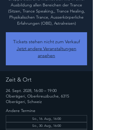
Ausbildung allen Bereichen der Trance
(Sitzen, Trance Speaking,, Trance Healing,
Physikalischen Trance, Ausserkörperliche
Erfahrungen (OBE), Astralreisen)
Tickets stehen nicht zum Verkauf
Jetzt andere Veranstaltungen
ansehen
Zeit & Ort
24. Sept. 2028, 16:00 – 19:00
Oberägeri, Oberkreuzbuche, 6315
Oberägeri, Schweiz
Andere Termine
So., 16. Aug., 16:00
So., 30. Aug., 16:00