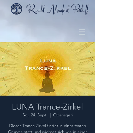
LUNA Trance-Zirkel
So., 24. Sept.
  |  
Oberägeri
Dieser Trance Zirkel findet in einer festen
Gruppe statt und widmet sich wie in einer