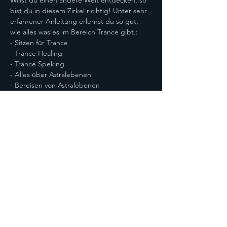
Willst du einen andere Welt entdecken, so 
bist du in diesem Zirkel ricihtig! Unter sehr 
erfahrener Anleitung erlernst du so gut, 
wie alles was es im Bereich Trance gibt.:
- Sitzen für Trance
- Trance Healing
- Trance Speking
- Alles über Astralebenen
- Bereisen von Astralebenen
Mehr anzeigen
Diese Veranstaltung teilen
Datenschutz