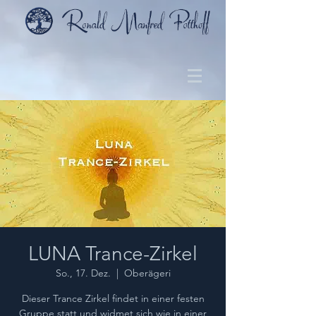
LUNA Trance-Zirkel
So., 17. Dez.
  |  
Oberägeri
Dieser Trance Zirkel findet in einer festen
Gruppe statt und widmet sich wie in einer