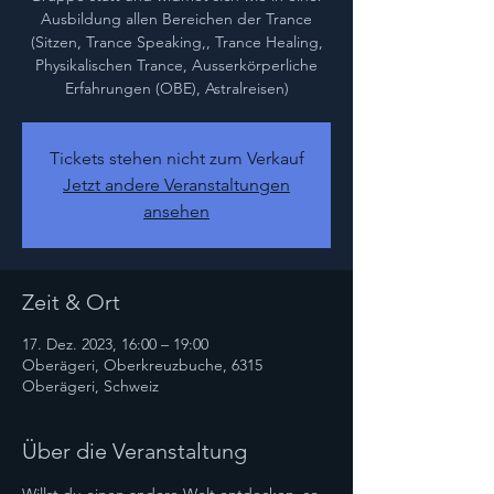
Ausbildung allen Bereichen der Trance
(Sitzen, Trance Speaking,, Trance Healing,
Physikalischen Trance, Ausserkörperliche
Erfahrungen (OBE), Astralreisen)
Tickets stehen nicht zum Verkauf
Jetzt andere Veranstaltungen
ansehen
Zeit & Ort
17. Dez. 2023, 16:00 – 19:00
Oberägeri, Oberkreuzbuche, 6315
Oberägeri, Schweiz
Über die Veranstaltung