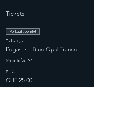
Tickets
Verkauf beendet
Tickettyp
Pegasus - Blue Opal Trance
Mehr Infos
Preis
CHF 25.00
Verkauf beendet
Tickettyp
Blue Opal Trance
Mehr Infos