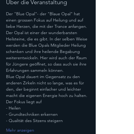
Über die Veranstaltung
Der "Blue Opal"- der "Blaue Opal" hat 
einen grossen Fokus auf Heilung und auf 
liebe Herzen, die mit der Trance anfangen. 
Der Opal ist einer der wunderbarsten 
Heilsteine, die es gibt. In der selben Weise 
werden die Blue Opals Mitglieder Heilung 
schenken und ihre heilende Begabung 
weiterentwickeln. Hier wird auch der Raum 
für Jüngere geöffnet, so dass auch sie ihre 
Erfahrungen sammeln können.
Blue Opal dauert im Gegensatz zu den 
anderen Zirkeln nicht so lange, was es für 
den, der beginnt einfacher und leichter 
macht die eigenen Energie hoch zu halten.
Der Fokus liegt auf
- Heilen
- Grundtechniken erkernen
- Qualität des Sitzens steigern
Mehr anzeigen