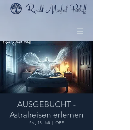
AUSGEBUCHT -
Astralreisen erlernen
So., 13. Juli
  |  
OBE