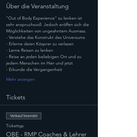
Über die Veranstaltung
"Out of Body Experience" zu lenken ist 
sehr anspruchsvoll. Jedoch eröffen sich die 
Möglichkeiten von ungeahntem Ausmass.
- Verstehe das Konstrukt des Universums
- Erlerne deien Kösprer zu verlasen
- Lerne Reisen zu lenken
- Reise an jeden beliebigen Ort und zu 
jedem Menschen im Hier und jetzt
- Erkunde die Vergangenheit
Mehr anzeigen
Tickets
Verkauf beendet
Tickettyp
OBE - RMP Coaches & Lehrer