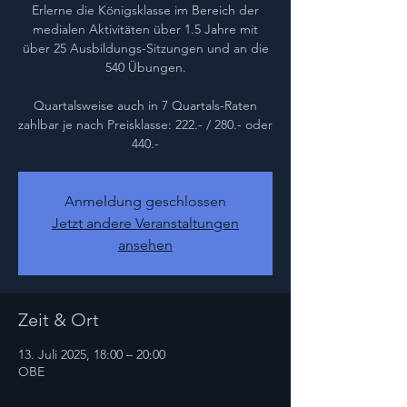
Erlerne die Königsklasse im Bereich der
medialen Aktivitäten über 1.5 Jahre mit
über 25 Ausbildungs-Sitzungen und an die
540 Übungen.
Quartalsweise auch in 7 Quartals-Raten
zahlbar je nach Preisklasse: 222.- / 280.- oder
440.-
Anmeldung geschlossen
Jetzt andere Veranstaltungen
ansehen
Zeit & Ort
13. Juli 2025, 18:00 – 20:00
OBE