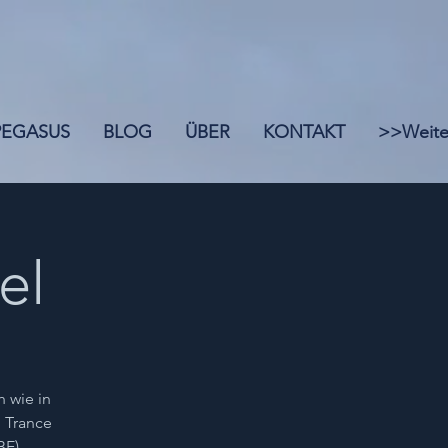
 PEGASUS
BLOG
ÜBER
KONTAKT
>>Weite
el
h wie in
, Trance
BE),