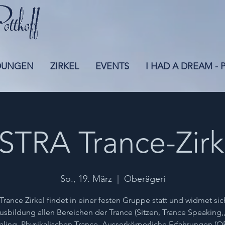
DUNGEN
ZIRKEL
EVENTS
I HAD A DREAM -
STRA Trance-Zirk
So., 19. März
  |  
Oberägeri
Trance Zirkel findet in einer festen Gruppe statt und widmet sic
usbildung allen Bereichen der Trance (Sitzen, Trance Speaking,
ling, Physikalischen Trance, Ausserkörperliche Erfahrungen (O