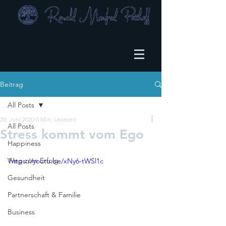
Beitrag
All Posts
20. Juni 2020
0 Min. Lesezeit
All Posts
Stress kommt vom Ego
Happiness
Weg zum Erfolg
https://youtu.be/xNy6-tWSl1c
Gesundheit
Partnerschaft & Familie
Business