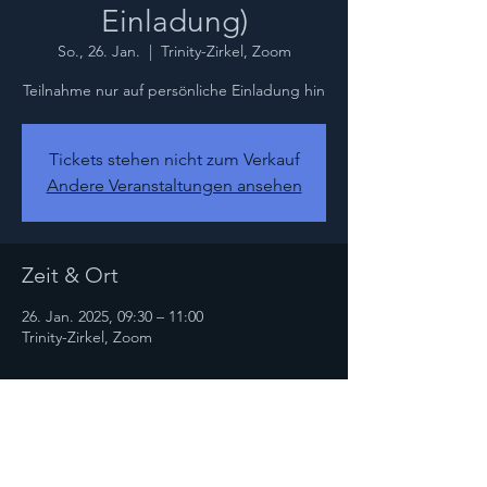
Einladung)
So., 26. Jan.
  |  
Trinity-Zirkel, Zoom
Teilnahme nur auf persönliche Einladung hin
Tickets stehen nicht zum Verkauf
Andere Veranstaltungen ansehen
Zeit & Ort
26. Jan. 2025, 09:30 – 11:00
Trinity-Zirkel, Zoom
Diese Veranstaltung teilen