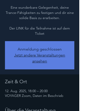
Eine wunderbare Gelegenheit, deine
Trance-Fähigkeiten zu festigen und dir eine
solide Basis zu erarbeiten.
Der LINK für die Teilnahme ist auf dem
Ticket
Anmeldung geschlossen
Jetzt andere Veranstaltungen
ansehen
Zeit & Ort
12. Aug. 2025, 18:00 – 20:00
VOYAGER Zoom, Daten im Beschrieb
Über die Veranstaltung