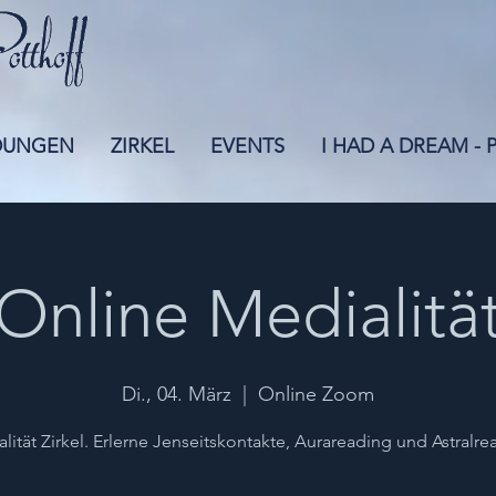
DUNGEN
ZIRKEL
EVENTS
I HAD A DREAM -
Online Medialitä
Di., 04. März
  |  
Online Zoom
lität Zirkel. Erlerne Jenseitskontakte, Aurareading und Astralre