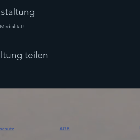
staltung
Medialität!
ltung teilen
schutz
AGB