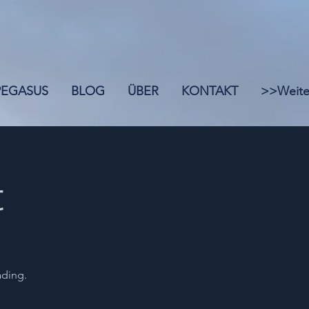
 PEGASUS
BLOG
ÜBER
KONTAKT
>>Weite
t
ading.