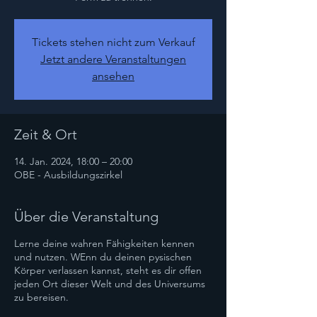
Tickets stehen nicht zum Verkauf
Jetzt andere Veranstaltungen
ansehen
Zeit & Ort
14. Jan. 2024, 18:00 – 20:00
OBE - Ausbildungszirkel
Über die Veranstaltung
Lerne deine wahren Fähigkeiten kennen
und nutzen. WEnn du deinen pysischen
Körper verlassen kannst, steht es dir offen
jeden Ort dieser Welt und des Universums
zu bereisen.