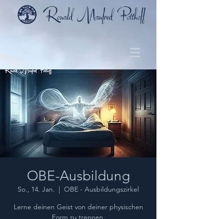
OBE-Ausbildung
So., 14. Jan.
  |  
OBE - Ausbildungszirkel
Lerne deinen Geist von deiner physischen
Form zu trennen.