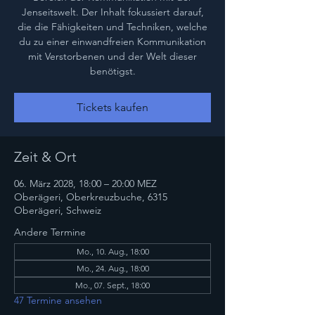
Jenseitswelt. Der Inhalt fokussiert darauf,
die die Fähigkeiten und Techniken, welche
du zu einer einwandfreien Kommunikation
mit Verstorbenen und der Welt dieser
benötigst.
Tickets kaufen
Zeit & Ort
06. März 2028, 18:00 – 20:00 MEZ
Oberägeri, Oberkreuzbuche, 6315
Oberägeri, Schweiz
Andere Termine
Mo., 10. Aug., 18:00
Mo., 24. Aug., 18:00
Mo., 07. Sept., 18:00
47 Termine ansehen