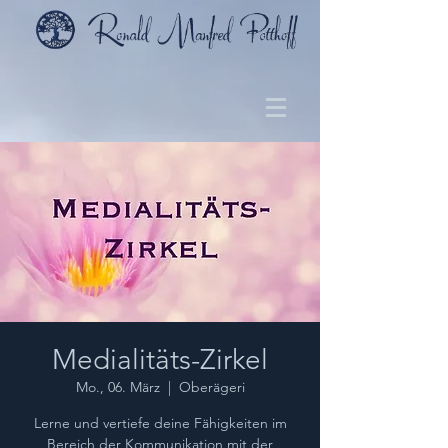
Medialitäts-Zirkel
Mo., 06. März
  |  
Oberägeri
Lerne und vertiefe deine Fähigkeiten im
Bereich der Kommunikation mit der