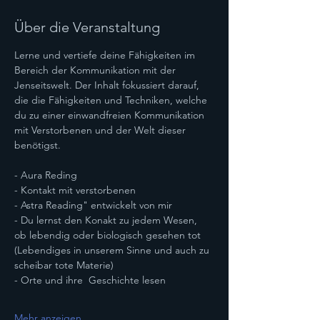
Über die Veranstaltung
Lerne und vertiefe deine Fähigkeiten im 
Bereich der Kommunikation mit der 
Jenseitswelt. Der Inhalt fokussiert darauf, 
die die Fähigkeiten und Techniken, welche 
du zu einer einwandfreien Kommunikation 
mit Verstorbenen und der Welt dieser 
benötigst.
- Aura Reding
- Kontakt mit verstorbenen
- Astra Reading" entwickelt von mir
- Du lernst den Konakt zu jedem Wesen, 
ob lebendig oder biologisch gesehen tot 
(Lebendiges in unserem Sinne und auch zu 
scheibar tote Materie)
- Orte und ihre  Geschichte lesen
Mehr anzeigen