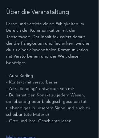
Über die Veranstaltung
Lerne und vertiefe deine Fähigkeiten im 
Bereich der Kommunikation mit der 
Jenseitswelt. Der Inhalt fokussiert darauf, 
die die Fähigkeiten und Techniken, welche 
du zu einer einwandfreien Kommunikation 
mit Verstorbenen und der Welt dieser 
benötigst.
- Aura Reding
- Kontakt mit verstorbenen
- Astra Reading" entwickelt von mir
- Du lernst den Konakt zu jedem Wesen, 
ob lebendig oder biologisch gesehen tot 
(Lebendiges in unserem Sinne und auch zu 
scheibar tote Materie)
- Orte und ihre  Geschichte lesen
Mehr anzeigen