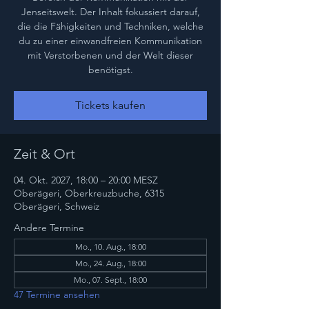
Jenseitswelt. Der Inhalt fokussiert darauf,
die die Fähigkeiten und Techniken, welche
du zu einer einwandfreien Kommunikation
mit Verstorbenen und der Welt dieser
benötigst.
Tickets kaufen
Zeit & Ort
04. Okt. 2027, 18:00 – 20:00 MESZ
Oberägeri, Oberkreuzbuche, 6315
Oberägeri, Schweiz
Andere Termine
Mo., 10. Aug., 18:00
Mo., 24. Aug., 18:00
Mo., 07. Sept., 18:00
47 Termine ansehen