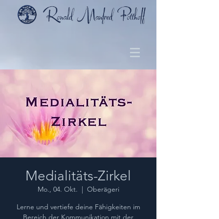
Medialitäts-Zirkel
Mo., 04. Okt.
  |  
Oberägeri
Lerne und vertiefe deine Fähigkeiten im
Bereich der Kommunikation mit der