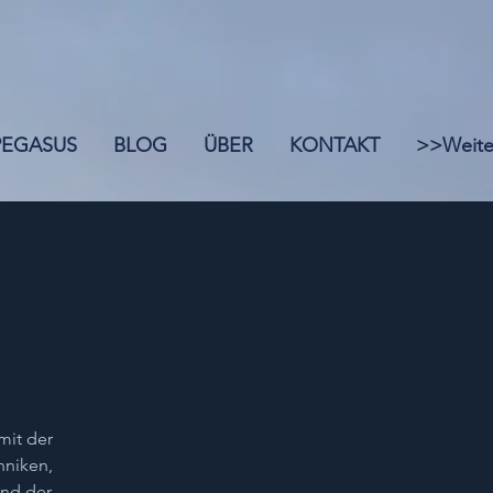
 PEGASUS
BLOG
ÜBER
KONTAKT
>>Weite
l
mit der
hniken,
und der