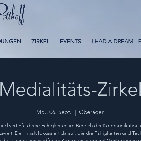
DUNGEN
ZIRKEL
EVENTS
I HAD A DREAM -
Medialitäts-Zirke
Mo., 06. Sept.
  |  
Oberägeri
und vertiefe deine Fähigkeiten im Bereich der Kommunikation 
tswelt. Der Inhalt fokussiert darauf, die die Fähigkeiten und Tec
 du zu einer einwandfreien Kommunikation mit Verstorbenen 