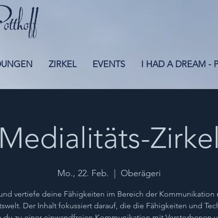
DUNGEN
ZIRKEL
EVENTS
I HAD A DREAM -
Medialitäts-Zirke
Mo., 22. Feb.
  |  
Oberägeri
und vertiefe deine Fähigkeiten im Bereich der Kommunikation 
tswelt. Der Inhalt fokussiert darauf, die die Fähigkeiten und Tec
 du zu einer einwandfreien Kommunikation mit Verstorbenen 