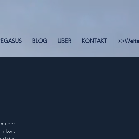
 PEGASUS
BLOG
ÜBER
KONTAKT
>>Weite
l
mit der
hniken,
und der