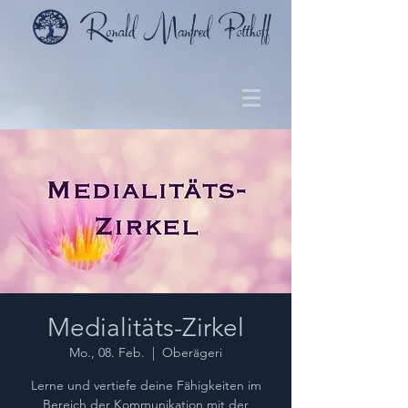
Medialitäts-Zirkel
Mo., 08. Feb.
  |  
Oberägeri
Lerne und vertiefe deine Fähigkeiten im
Bereich der Kommunikation mit der