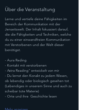
Über die Veranstaltung
Lerne und vertiefe deine Fähigkeiten im 
Bereich der Kommunikation mit der 
Jenseitswelt. Der Inhalt fokussiert darauf, 
die die Fähigkeiten und Techniken, welche 
du zu einer einwandfreien Kommunikation 
mit Verstorbenen und der Welt dieser 
benötigst.
- Aura Reding
- Kontakt mit verstorbenen
- Astra Reading" entwickelt von mir
- Du lernst den Konakt zu jedem Wesen, 
ob lebendig oder biologisch gesehen tot 
(Lebendiges in unserem Sinne und auch zu 
scheibar tote Materie)
- Orte und ihre  Geschichte lesen
Mehr anzeigen