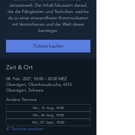
Jenseitswelt. Der Inhalt fokussiert darauf,
die die Fähigkeiten und Techniken, welche
du zu einer einwandfreien Kommunikation
mit Verstorbenen und der Welt dieser
benötigst.
Tickets kaufen
Zeit & Ort
08. Feb. 2027, 18:00 – 20:00 MEZ
Oberägeri, Oberkreuzbuche, 6315
Oberägeri, Schweiz
Andere Termine
Mo., 10. Aug., 18:00
Mo., 24. Aug., 18:00
Mo., 07. Sept., 18:00
47 Termine ansehen