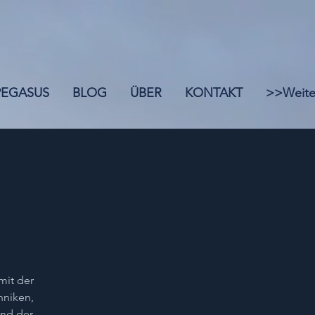
 PEGASUS
BLOG
ÜBER
KONTAKT
>>Weite
l
mit der
hniken,
und der