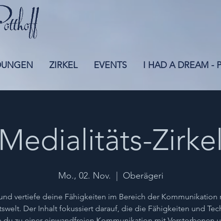
DUNGEN
ZIRKEL
EVENTS
I HAD A DREAM -
Medialitäts-Zirke
Mo., 02. Nov.
  |  
Oberägeri
und vertiefe deine Fähigkeiten im Bereich der Kommunikation 
tswelt. Der Inhalt fokussiert darauf, die die Fähigkeiten und Tec
 du zu einer einwandfreien Kommunikation mit Verstorbenen 