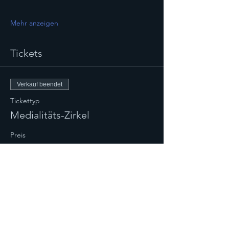
Mehr anzeigen
Tickets
Verkauf beendet
Tickettyp
Medialitäts-Zirkel
Preis
CHF 45.00
Verkauf beendet
Tickettyp
PEGASUS Medialitäts-Zirkel