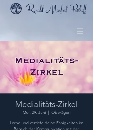
Medialitäts-Zirkel
Mo., 29. Juni
  |  
Oberägeri
Lerne und vertiefe deine Fähigkeiten im
Bereich der Kommunikation mit der