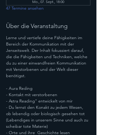
Mo., 07. Sept., 18:00
47 Termine ansehen
Über die Veranstaltung
Lerne und vertiefe deine Fähigkeiten im 
Bereich der Kommunikation mit der 
Jenseitswelt. Der Inhalt fokussiert darauf, 
die die Fähigkeiten und Techniken, welche 
du zu einer einwandfreien Kommunikation 
mit Verstorbenen und der Welt dieser 
benötigst.
- Aura Reding
- Kontakt mit verstorbenen
- Astra Reading" entwickelt von mir
- Du lernst den Konakt zu jedem Wesen, 
ob lebendig oder biologisch gesehen tot 
(Lebendiges in unserem Sinne und auch zu 
scheibar tote Materie)
- Orte und ihre  Geschichte lesen