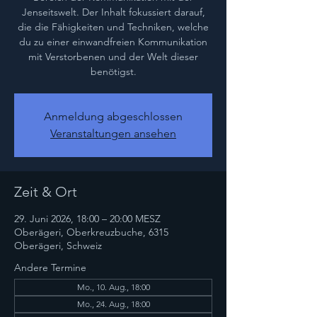
Jenseitswelt. Der Inhalt fokussiert darauf,
die die Fähigkeiten und Techniken, welche
du zu einer einwandfreien Kommunikation
mit Verstorbenen und der Welt dieser
benötigst.
Anmeldung abgeschlossen
Veranstaltungen ansehen
Zeit & Ort
29. Juni 2026, 18:00 – 20:00 MESZ
Oberägeri, Oberkreuzbuche, 6315
Oberägeri, Schweiz
Andere Termine
Mo., 10. Aug., 18:00
Mo., 24. Aug., 18:00