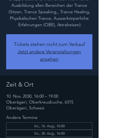
Ausbildung allen Bereichen der Trance
(Sitzen, Trance Speaking,, Trance Healing,
Physikalischen Trance, Ausserkörperliche
Erfahrungen (OBE), Astralreisen)
Tickets stehen nicht zum Verkauf
Jetzt andere Veranstaltungen
ansehen
Zeit & Ort
10. Nov. 2030, 16:00 – 19:00
Oberägeri, Oberkreuzbuche, 6315
Oberägeri, Schweiz
Andere Termine
So., 16. Aug., 16:00
So., 30. Aug., 16:00