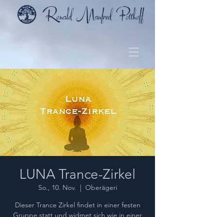
LUNA Trance-Zirkel
So., 10. Nov.
  |  
Oberägeri
Dieser Trance Zirkel findet in einer festen
Gruppe statt und widmet sich wie in einer