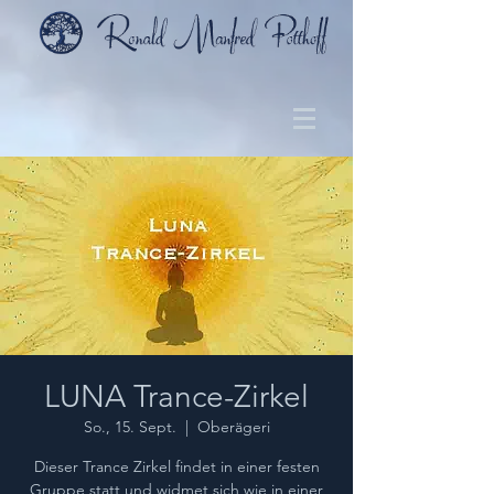
LUNA Trance-Zirkel
So., 15. Sept.
  |  
Oberägeri
Dieser Trance Zirkel findet in einer festen
Gruppe statt und widmet sich wie in einer