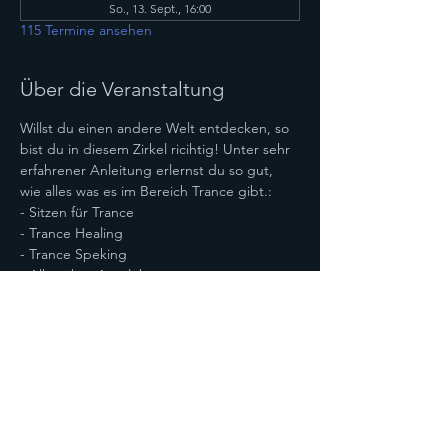
So., 13. Sept., 16:00
115 Termine ansehen
Über die Veranstaltung
Willst du einen andere Welt entdecken, so 
bist du in diesem Zirkel ricihtig! Unter sehr 
erfahrener Anleitung erlernst du so gut, 
wie alles was es im Bereich Trance gibt.:
- Sitzen für Trance
- Trance Healing
- Trance Speking
- Alles über Astralebenen
- Bereisen von Astralebenen
Mehr anzeigen
Diese Veranstaltung teilen