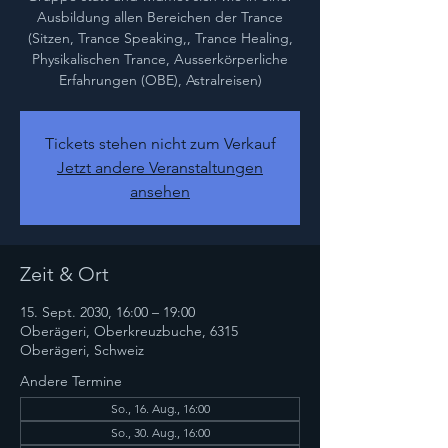
Ausbildung allen Bereichen der Trance
(Sitzen, Trance Speaking,, Trance Healing,
Physikalischen Trance, Ausserkörperliche
Erfahrungen (OBE), Astralreisen)
Tickets stehen nicht zum Verkauf
Jetzt andere Veranstaltungen
ansehen
Zeit & Ort
15. Sept. 2030, 16:00 – 19:00
Oberägeri, Oberkreuzbuche, 6315
Oberägeri, Schweiz
Andere Termine
So., 16. Aug., 16:00
So., 30. Aug., 16:00