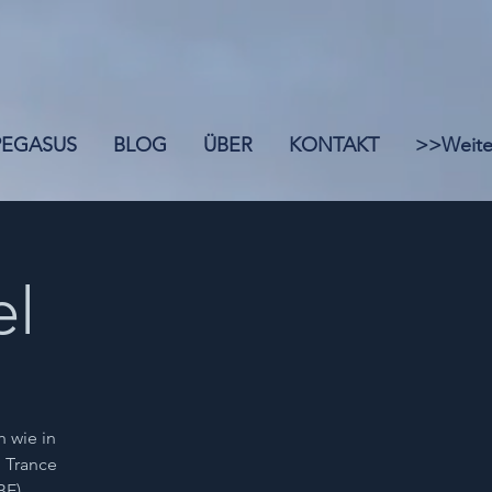
 PEGASUS
BLOG
ÜBER
KONTAKT
>>Weite
el
h wie in
, Trance
BE),