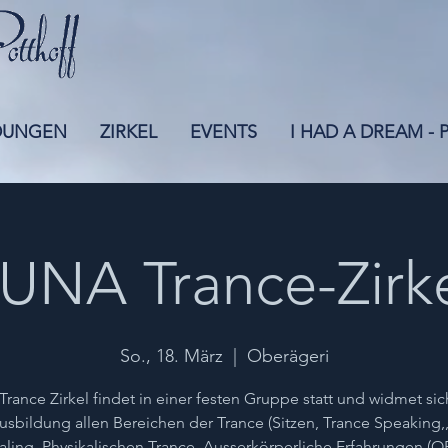
DUNGEN
ZIRKEL
EVENTS
I HAD A DREAM -
UNA Trance-Zirk
So., 18. März
  |  
Oberägeri
Trance Zirkel findet in einer festen Gruppe statt und widmet sic
usbildung allen Bereichen der Trance (Sitzen, Trance Speaking,
ling, Physikalischen Trance, Ausserkörperliche Erfahrungen (O