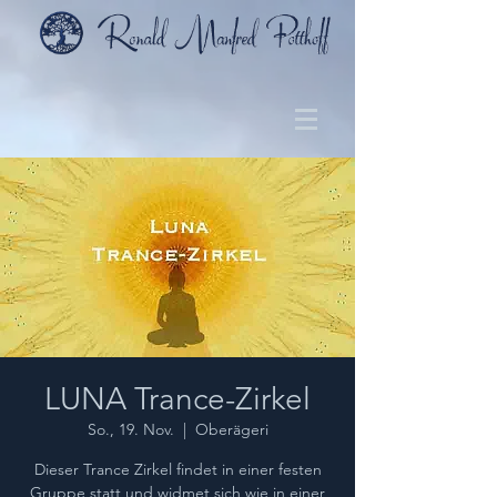
LUNA Trance-Zirkel
So., 19. Nov.
  |  
Oberägeri
Dieser Trance Zirkel findet in einer festen
Gruppe statt und widmet sich wie in einer