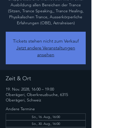
Ausbildung allen Bereichen der Trance
(Sitzen, Trance Speaking,, Trance Healing,
Physikalischen Trance, Ausserkörperliche
Erfahrungen (OBE), Astralreisen)
Tickets stehen nicht zum Verkauf
Jetzt andere Veranstaltungen
ansehen
Zeit & Ort
19. Nov. 2028, 16:00 – 19:00
Oberägeri, Oberkreuzbuche, 6315
Oberägeri, Schweiz
Andere Termine
So., 16. Aug., 16:00
So., 30. Aug., 16:00