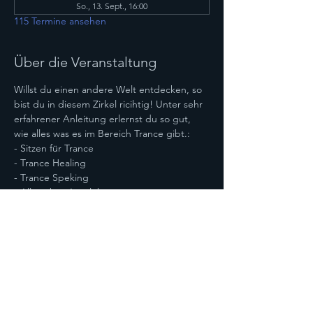
So., 13. Sept., 16:00
115 Termine ansehen
Über die Veranstaltung
Willst du einen andere Welt entdecken, so 
bist du in diesem Zirkel ricihtig! Unter sehr 
erfahrener Anleitung erlernst du so gut, 
wie alles was es im Bereich Trance gibt.:
- Sitzen für Trance
- Trance Healing
- Trance Speking
- Alles über Astralebenen
- Bereisen von Astralebenen
Mehr anzeigen
Diese Veranstaltung teilen