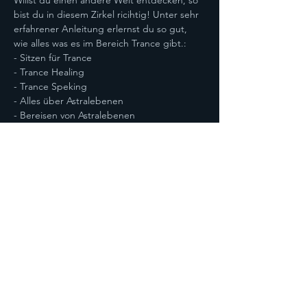
Willst du einen andere Welt entdecken, so 
bist du in diesem Zirkel ricihtig! Unter sehr 
erfahrener Anleitung erlernst du so gut, 
wie alles was es im Bereich Trance gibt.:
- Sitzen für Trance
- Trance Healing
- Trance Speking
- Alles über Astralebenen
- Bereisen von Astralebenen
Mehr anzeigen
Diese Veranstaltung teilen
Datenschutz