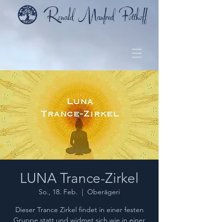
LUNA Trance-Zirkel
So., 18. Feb.
  |  
Oberägeri
Dieser Trance Zirkel findet in einer festen
Gruppe statt und widmet sich wie in einer