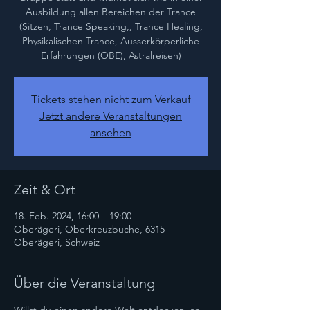
Ausbildung allen Bereichen der Trance
(Sitzen, Trance Speaking,, Trance Healing,
Physikalischen Trance, Ausserkörperliche
Erfahrungen (OBE), Astralreisen)
Tickets stehen nicht zum Verkauf
Jetzt andere Veranstaltungen
ansehen
Zeit & Ort
18. Feb. 2024, 16:00 – 19:00
Oberägeri, Oberkreuzbuche, 6315
Oberägeri, Schweiz
Über die Veranstaltung