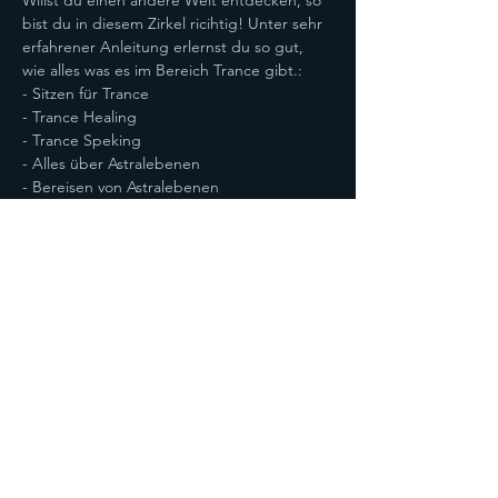
Willst du einen andere Welt entdecken, so 
bist du in diesem Zirkel ricihtig! Unter sehr 
erfahrener Anleitung erlernst du so gut, 
wie alles was es im Bereich Trance gibt.:
- Sitzen für Trance
- Trance Healing
- Trance Speking
- Alles über Astralebenen
- Bereisen von Astralebenen
Mehr anzeigen
Diese Veranstaltung teilen
Datenschutz