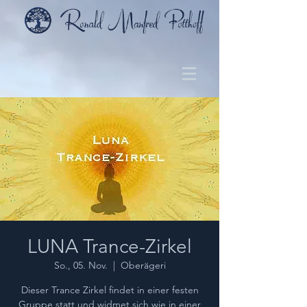
LUNA Trance-Zirkel
So., 05. Nov.
  |  
Oberägeri
Dieser Trance Zirkel findet in einer festen
Gruppe statt und widmet sich wie in einer