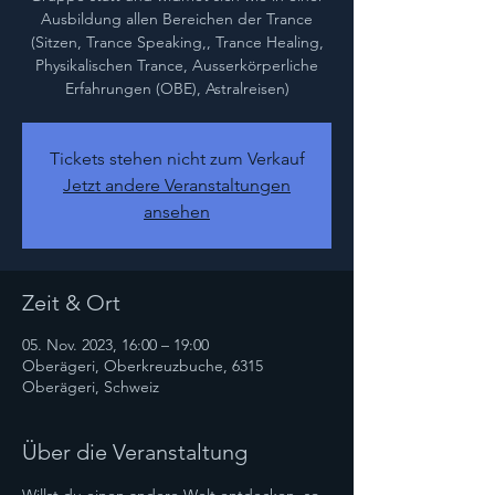
Ausbildung allen Bereichen der Trance
(Sitzen, Trance Speaking,, Trance Healing,
Physikalischen Trance, Ausserkörperliche
Erfahrungen (OBE), Astralreisen)
Tickets stehen nicht zum Verkauf
Jetzt andere Veranstaltungen
ansehen
Zeit & Ort
05. Nov. 2023, 16:00 – 19:00
Oberägeri, Oberkreuzbuche, 6315
Oberägeri, Schweiz
Über die Veranstaltung