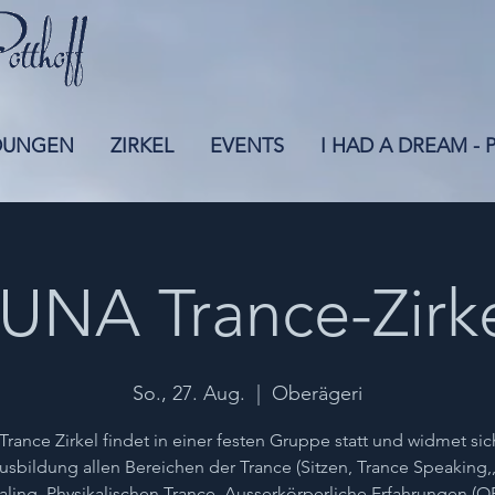
DUNGEN
ZIRKEL
EVENTS
I HAD A DREAM -
UNA Trance-Zirk
So., 27. Aug.
  |  
Oberägeri
Trance Zirkel findet in einer festen Gruppe statt und widmet sic
usbildung allen Bereichen der Trance (Sitzen, Trance Speaking,
ling, Physikalischen Trance, Ausserkörperliche Erfahrungen (O