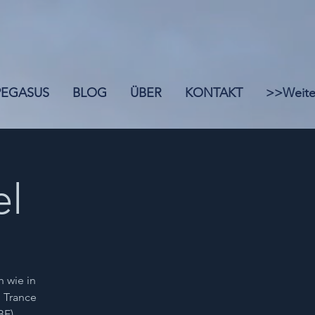
 PEGASUS
BLOG
ÜBER
KONTAKT
>>Weite
el
h wie in
, Trance
BE),