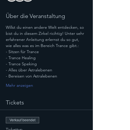
Über die Veranstaltung
Willst du einen andere Welt entdecken, so 
bist du in diesem Zirkel ricihtig! Unter sehr 
erfahrener Anleitung erlernst du so gut, 
wie alles was es im Bereich Trance gibt.:
- Sitzen für Trance
- Trance Healing
- Trance Speking
- Alles über Astralebenen
- Bereisen von Astralebenen
Mehr anzeigen
Tickets
Verkauf beendet
Tickettyp