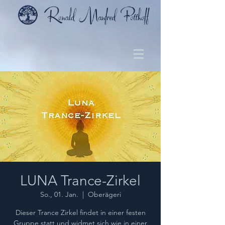
LUNA Trance-Zirkel
So., 01. Jan.
  |  
Oberägeri
Dieser Trance Zirkel findet in einer festen
Gruppe statt und widmet sich wie in einer