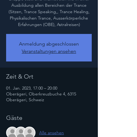
Ausbildung allen Bereichen der Trance
(Sitzen, Trance Speaking,, Trance Healing,
Physikalischen Trance, Ausserkörperliche
Erfahrungen (OBE), Astralreisen)
Anmeldung abgeschlossen
Veranstaltungen ansehen
Zeit & Ort
01. Jan. 2023, 17:00 – 20:00
Oberägeri, Oberkreuzbuche 4, 6315
Oberägeri, Schweiz
Gäste
Alle ansehen