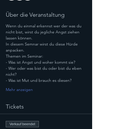
Über die Veranstaltung
Wenn du einmal erkennst wer der was du 
nicht bist, wirst du jegliche Angst ziehen 
lassen können.
In diesem Semnar wirst du diese Hürde 
anpacken.
Themen im Seminar:
- Was ist Angst und woher kommt sie?
- Wer oder was bist du oder bist du eben 
nicht?
- Was ist Mut und brauch es diesen?
Mehr anzeigen
Tickets
Verkauf beendet