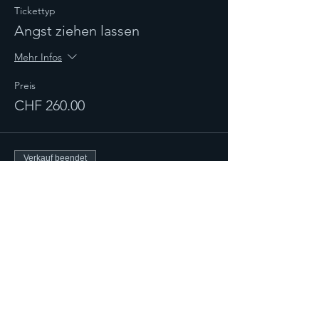
Tickettyp
Angst ziehen lassen
Mehr Infos
Preis
CHF 260.00
Verkauf beendet
Tickettyp
PEGASUS - Angst ziehen
lassen
Mehr Infos
Preis
CHF 55.00