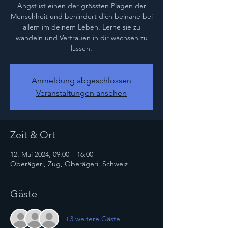
Angst ist einen der grössten Plagen der
Menschheit und behindert dich beinahe bei
allem im deinem Leben. Lerne sie zu
wandeln und Vertrauen in dir wachsen zu
lassen.
Anmeldung abgeschlossen
Veranstaltungen ansehen
Zeit & Ort
12. Mai 2024, 09:00 – 16:00
Oberägeri, Zug, Oberägeri, Schweiz
Gäste
+3 weitere Gäste