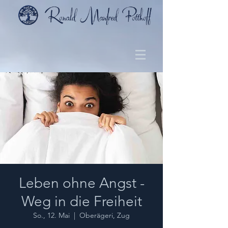
Leben ohne Angst -
Weg in die Freiheit
So., 12. Mai
  |  
Oberägeri, Zug