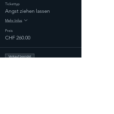
Tickettyp
Angst ziehen lassen
Mehr Infos
Preis
CHF 260.00
Verkauf beendet
Tickettyp
PEGASUS - Angst ziehen
lassen
Mehr Infos
Preis
CHF 55.00