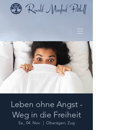
Leben ohne Angst -
Weg in die Freiheit
Sa., 04. Nov.
  |  
Oberägeri, Zug