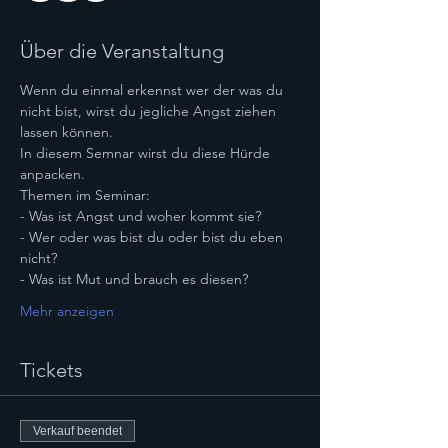
Über die Veranstaltung
Wenn du einmal erkennst wer der was du 
nicht bist, wirst du jegliche Angst ziehen 
lassen können.
In diesem Semnar wirst du diese Hürde 
anpacken.
Themen im Seminar:
- Was ist Angst und woher kommt sie?
- Wer oder was bist du oder bist du eben 
nicht?
- Was ist Mut und brauch es diesen?
Mehr anzeigen
Tickets
Verkauf beendet