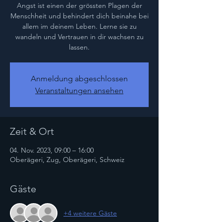
Angst ist einen der grössten Plagen der
Menschheit und behindert dich beinahe bei
allem im deinem Leben. Lerne sie zu
wandeln und Vertrauen in dir wachsen zu
lassen.
Anmeldung abgeschlossen
Veranstaltungen ansehen
Zeit & Ort
04. Nov. 2023, 09:00 – 16:00
Oberägeri, Zug, Oberägeri, Schweiz
Gäste
+4 weitere Gäste