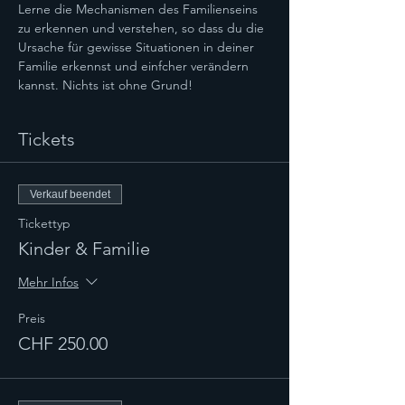
Lerne die Mechanismen des Familienseins 
zu erkennen und verstehen, so dass du die 
Ursache für gewisse Situationen in deiner 
Familie erkennst und einfcher verändern 
kannst. Nichts ist ohne Grund!
Tickets
Verkauf beendet
Tickettyp
Kinder & Familie
Mehr Infos
Preis
CHF 250.00