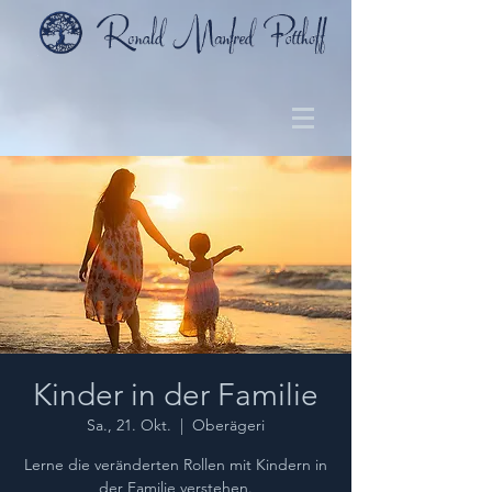
Kinder in der Familie
Sa., 21. Okt.
  |  
Oberägeri
Lerne die veränderten Rollen mit Kindern in
der Familie verstehen.