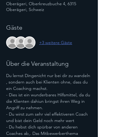
Oberägeri, Oberkreuzbuche 4, 6315
Oberägeri, Schweiz
Gäste
+3 weitere Gäste
Über die Veranstaltung
Du lernst Dingenicht nur bei dir zu wandeln 
, sondern auch bei Klienten ohne, dass du 
ein Coaching machst.
- Dies ist ein wunderbares Hilfsmittel, da du 
die Klienten dahiun bringst ihren Weg in 
Angriff zu nehmen.
- Du wirst zum sehr viel effektiveren Coach 
und bist dein Geld noch mehr wert
- Du hebst dich spürbar von anderen 
Coaches ab,. Das Mitbewerberthema 