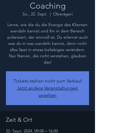
Coaching
So., 22. Sept.
  |  
Oberägeri
Lerne, wie die du die Energie des Klienten
wandeln kannst und ihn in dem Bereich
polarisiert, der sinnvoll ist. Du erlernst auch
was du in was wandeln kannst, denn nicht
alles lässt in etwas beliebiges verändern.
Nur Narren, die nicht verstehen, glauben
das!
Tickets stehen nicht zum Verkauf
Jetzt andere Veranstaltungen
ansehen
Zeit & Ort
22. Sept. 2024, 09:00 – 16:00