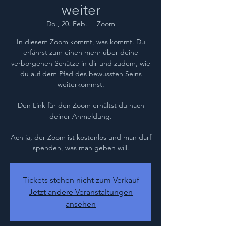
weiter
Do., 20. Feb.
  |  
Zoom
In diesem Zoom kommt, was kommt. Du
erfährst zum einen mehr über deine
verborgenen Schätze in dir und zudem, wie
du auf dem Pfad des bewussten Seins
weiterkommst.
Den Link für den Zoom erhältst du nach
deiner Anmeldung.
Ach ja, der Zoom ist kostenlos und man darf
spenden, was man geben will.
Tickets stehen nicht zum Verkauf
Jetzt andere Veranstaltungen
ansehen