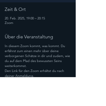
Zeit & Ort
20. Feb. 2025, 19:00 – 20:15
Zoom
Über die Veranstaltung
In diesem Zoom kommt, was kommt. Du 
erfährst zum einen mehr über deine 
verborgenen Schätze in dir und zudem, wie 
du auf dem Pfad des bewussten Seins 
weiterkommst.
Den Link für den Zoom erhältst du nach 
deiner Anmeldung.
Ach ja, der Zoom ist kostenlos und man 
darf spenden, was man geben will.
SPENDEN
TWINT: auf 078 911 74 41
Zuger KB