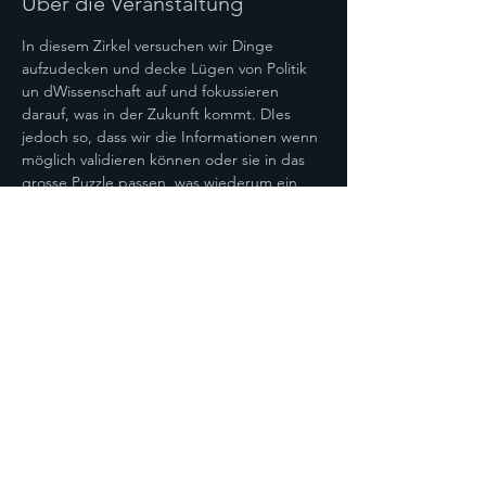
Über die Veranstaltung
In diesem Zirkel versuchen wir Dinge 
aufzudecken und decke Lügen von Politik 
un dWissenschaft auf und fokussieren 
darauf, was in der Zukunft kommt. DIes 
jedoch so, dass wir die Informationen wenn 
möglich validieren können oder sie in das 
grosse Puzzle passen, was wiederum ein 
Gesamtbild ergibt.
Diese Veranstaltung teilen
Datenschutz
AGB