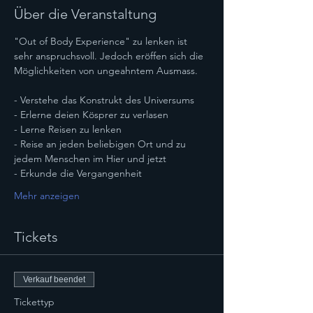
Über die Veranstaltung
"Out of Body Experience" zu lenken ist 
sehr anspruchsvoll. Jedoch eröffen sich die 
Möglichkeiten von ungeahntem Ausmass.
- Verstehe das Konstrukt des Universums
- Erlerne deien Kösprer zu verlasen
- Lerne Reisen zu lenken
- Reise an jeden beliebigen Ort und zu 
jedem Menschen im Hier und jetzt
- Erkunde die Vergangenheit
Mehr anzeigen
Tickets
Verkauf beendet
Tickettyp