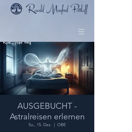
AUSGEBUCHT -
Astralreisen erlernen
So., 15. Dez.
  |  
OBE