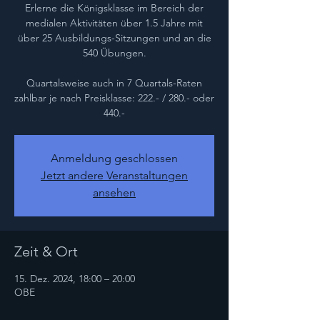
Erlerne die Königsklasse im Bereich der
medialen Aktivitäten über 1.5 Jahre mit
über 25 Ausbildungs-Sitzungen und an die
540 Übungen.
Quartalsweise auch in 7 Quartals-Raten
zahlbar je nach Preisklasse: 222.- / 280.- oder
440.-
Anmeldung geschlossen
Jetzt andere Veranstaltungen
ansehen
Zeit & Ort
15. Dez. 2024, 18:00 – 20:00
OBE