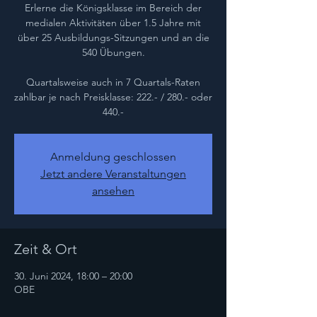
Erlerne die Königsklasse im Bereich der
medialen Aktivitäten über 1.5 Jahre mit
über 25 Ausbildungs-Sitzungen und an die
540 Übungen.
Quartalsweise auch in 7 Quartals-Raten
zahlbar je nach Preisklasse: 222.- / 280.- oder
440.-
Anmeldung geschlossen
Jetzt andere Veranstaltungen
ansehen
Zeit & Ort
30. Juni 2024, 18:00 – 20:00
OBE