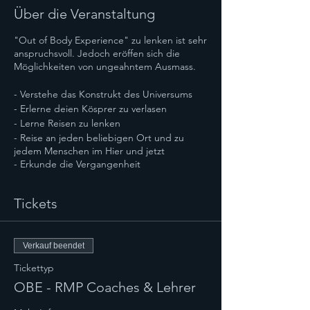
Über die Veranstaltung
"Out of Body Experience" zu lenken ist sehr
anspruchsvoll. Jedoch eröffen sich die
Möglichkeiten von ungeahntem Ausmass.
- Verstehe das Konstrukt des Universums
- Erlerne deien Kösprer zu verlasen
- Lerne Reisen zu lenken
- Reise an jeden beliebigen Ort und zu
jedem Menschen im Hier und jetzt
- Erkunde die Vergangenheit
- Gönne dir Ausflüge in die Zukunft
- Besuche die Ebenen der Verstorbenen
Tickets
Verkauf beendet
Tickettyp
OBE - RMP Coaches & Lehrer