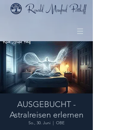
AUSGEBUCHT -
Astralreisen erlernen
So., 30. Juni
  |  
OBE