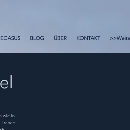
 PEGASUS
BLOG
ÜBER
KONTAKT
>>Weite
el
h wie in
, Trance
BE),