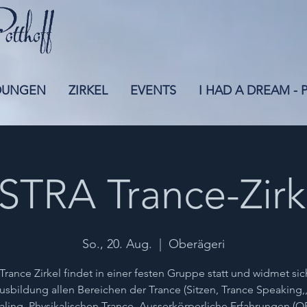
DUNGEN
ZIRKEL
EVENTS
I HAD A DREAM -
STRA Trance-Zirk
So., 20. Aug.
  |  
Oberägeri
Trance Zirkel findet in einer festen Gruppe statt und widmet sic
usbildung allen Bereichen der Trance (Sitzen, Trance Speaking,
ling, Physikalischen Trance, Ausserkörperliche Erfahrungen (O