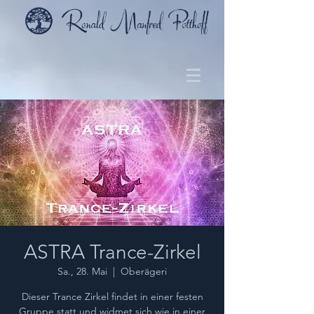
ASTRA Trance-Zirkel
Sa., 28. Mai
  |  
Oberägeri
Dieser Trance Zirkel findet in einer festen
Gruppe statt und widmet sich wie in einer