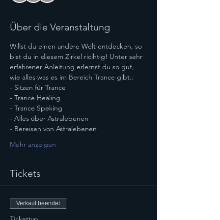
Über die Veranstaltung
Willst du einen andere Welt entdecken, so 
bist du in diesem Zirkel ricihtig! Unter sehr 
erfahrener Anleitung erlernst du so gut, 
wie alles was es im Bereich Trance gibt.:
- Sitzen für Trance
- Trance Healing
- Trance Speking
- Alles über Astralebenen
- Bereisen von Astralebenen
Mehr anzeigen
Tickets
Verkauf beendet
Tickettyp