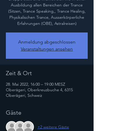
Ausbildung allen Bereichen der Trance
(Sitzen, Trance Speaking,, Trance Healing,
Physikalischen Trance, Ausserkörperliche
Erfahrungen (OBE), Astralreisen)
Anmeldung abgeschlossen
Veranstaltungen ansehen
Zeit & Ort
28. Mai 2022, 16:00 – 19:00 MESZ
Oberägeri, Oberkreuzbuche 4, 6315
Oberägeri, Schweiz
Gäste
+2 weitere Gäste