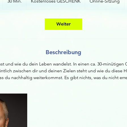
30 Min.
3
Kostenloses GESCHENK
Online-Sitzung
0
M
i
Weiter
n
.
Beschreibung
hst und wie du dein Leben wandelst. In einen ca. 30-minütigen 
eintlich zwischen dir und deinen Zielen steht und wie du diese
ass du nachhaltig weiterkommst. Es gibt nichts, was du nicht err