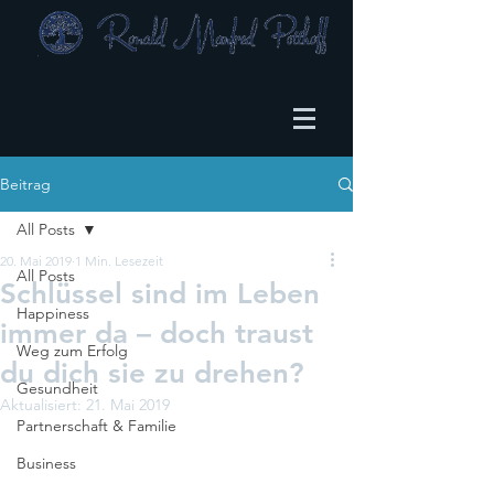
Beitrag
All Posts
20. Mai 2019
1 Min. Lesezeit
All Posts
Schlüssel sind im Leben
Happiness
immer da – doch traust
Weg zum Erfolg
du dich sie zu drehen?
Gesundheit
Aktualisiert:
21. Mai 2019
Partnerschaft & Familie
Business