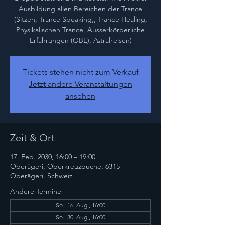
Ausbildung allen Bereichen der Trance
(Sitzen, Trance Speaking,, Trance Healing,
Physikalischen Trance, Ausserkörperliche
Erfahrungen (OBE), Astralreisen)
Tickets stehen nicht zum Verkauf
Jetzt andere Veranstaltungen
ansehen
Zeit & Ort
17. Feb. 2030, 16:00 – 19:00
Oberägeri, Oberkreuzbuche, 6315
Oberägeri, Schweiz
Andere Termine
So., 16. Aug., 16:00
So., 30. Aug., 16:00