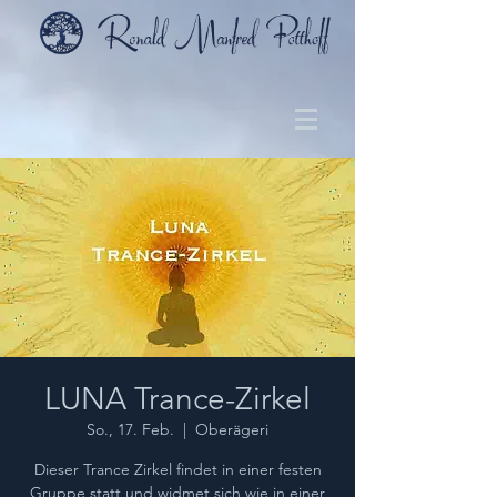
LUNA Trance-Zirkel
So., 17. Feb.
  |  
Oberägeri
Dieser Trance Zirkel findet in einer festen
Gruppe statt und widmet sich wie in einer