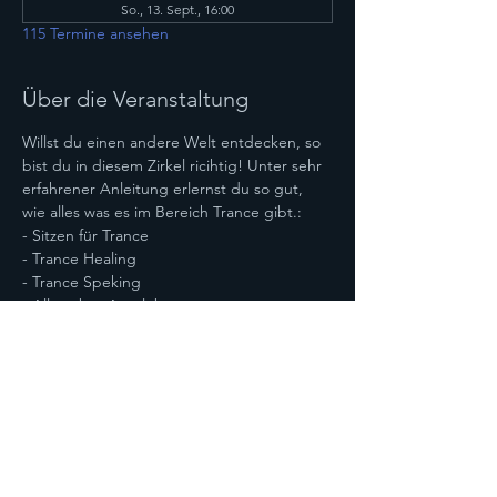
So., 13. Sept., 16:00
115 Termine ansehen
Über die Veranstaltung
Willst du einen andere Welt entdecken, so 
bist du in diesem Zirkel ricihtig! Unter sehr 
erfahrener Anleitung erlernst du so gut, 
wie alles was es im Bereich Trance gibt.:
- Sitzen für Trance
- Trance Healing
- Trance Speking
- Alles über Astralebenen
- Bereisen von Astralebenen
Mehr anzeigen
Diese Veranstaltung teilen